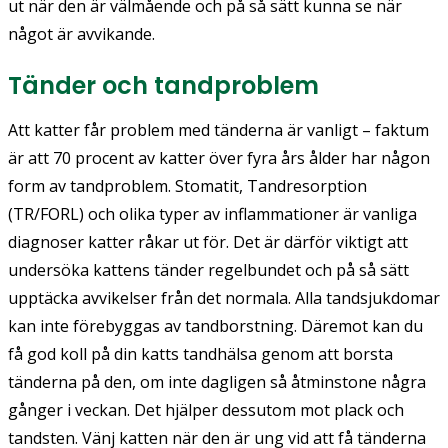
ut när den är välmående och på så sätt kunna se när
något är avvikande.
Tänder och tandproblem
Att katter får problem med tänderna är vanligt – faktum
är att 70 procent av katter över fyra års ålder har någon
form av tandproblem. Stomatit, Tandresorption
(TR/FORL) och olika typer av inflammationer är vanliga
diagnoser katter råkar ut för. Det är därför viktigt att
undersöka kattens tänder regelbundet och på så sätt
upptäcka avvikelser från det normala. Alla tandsjukdomar
kan inte förebyggas av tandborstning. Däremot kan du
få god koll på din katts tandhälsa genom att borsta
tänderna på den, om inte dagligen så åtminstone några
gånger i veckan. Det hjälper dessutom mot plack och
tandsten. Vänj katten när den är ung vid att få tänderna