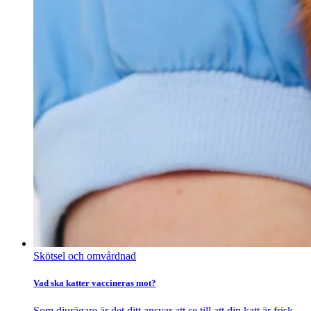
Skötsel och omvårdnad
Vad ska katter vaccineras mot?
Som djurägare är det ditt ansvar att se till att din katt är frisk