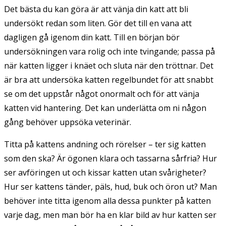
Det bästa du kan göra är att vänja din katt att bli
undersökt redan som liten. Gör det till en vana att
dagligen gå igenom din katt. Till en början bör
undersökningen vara rolig och inte tvingande; passa på
när katten ligger i knäet och sluta när den tröttnar. Det
är bra att undersöka katten regelbundet för att snabbt
se om det uppstår något onormalt och för att vänja
katten vid hantering. Det kan underlätta om ni någon
gång behöver uppsöka veterinär.
Titta på kattens andning och rörelser – ter sig katten
som den ska? Är ögonen klara och tassarna sårfria? Hur
ser avföringen ut och kissar katten utan svårigheter?
Hur ser kattens tänder, päls, hud, buk och öron ut? Man
behöver inte titta igenom alla dessa punkter på katten
varje dag, men man bör ha en klar bild av hur katten ser