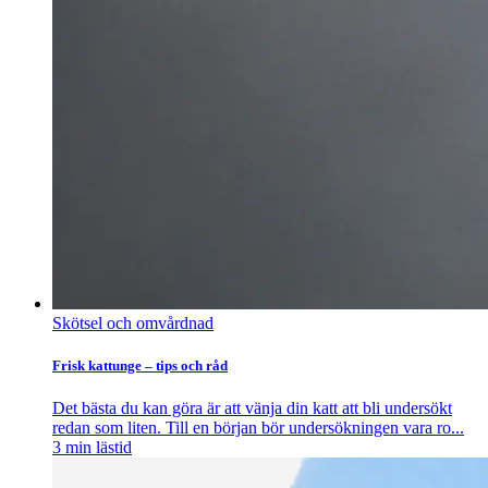
Skötsel och omvårdnad
Frisk kattunge – tips och råd
Det bästa du kan göra är att vänja din katt att bli undersökt
redan som liten. Till en början bör undersökningen vara ro...
3
min lästid