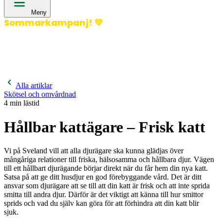
Meny
Sommarkampanj!
💚
400 kronor rabatt på hund- och kattförsäkringar & 600
kronor rabatt på hästförsäkringar. Ange kampanjkod
Sommar26.
Läs mer!
Alla artiklar
Skötsel och omvårdnad
4
min lästid
Hållbar kattägare – Frisk katt
Vi på Sveland vill att alla djurägare ska kunna glädjas över
mångåriga relationer till friska, hälsosamma och hållbara djur. Vägen
till ett hållbart djurägande börjar direkt när du får hem din nya katt.
Satsa på att ge ditt husdjur en god förebyggande vård. Det är ditt
ansvar som djurägare att se till att din katt är frisk och att inte sprida
smitta till andra djur. Därför är det viktigt att känna till hur smittor
sprids och vad du själv kan göra för att förhindra att din katt blir
sjuk.