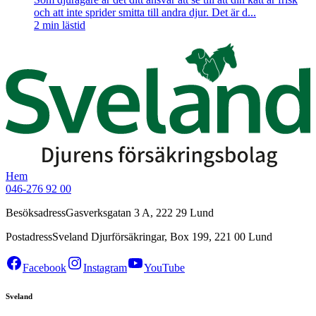
och att inte sprider smitta till andra djur. Det är d...
2
min lästid
Hem
046-276 92 00
Besöksadress
Gasverksgatan 3 A, 222 29 Lund
Postadress
Sveland Djurförsäkringar, Box 199, 221 00 Lund
Facebook
Instagram
YouTube
Sveland