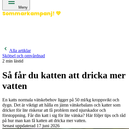
Meny
Sommarkampanj!
💚
400 kronor rabatt på hund- och kattförsäkringar & 600
kronor rabatt på hästförsäkringar. Ange kampanjkod
Sommar26.
Läs mer!
Alla artiklar
Skötsel och omvårdnad
2
min lästid
Så får du katten att dricka mer
vatten
En katts normala vätskebehov ligger på 50 ml/kg kroppsvikt och
dygn. Det är viktigt att hålla en jämn vätskebalans och katter som
dricker för lite riskerar att få problem med njurskador och
förstoppning. Får din katt i sig för lite vätska? Här följer tips och råd
på hur man kan få katten att dricka mer vatten.
Senast uppdaterad
17 juni 2026