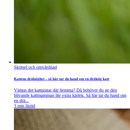
Skötsel och omvårdnad
Kattens dräktighet – så här tar du hand om en dräktig katt
Väntas det kattungar där hemma? Då behöver du ge den
blivande kattmamman lite extra kärlek. Så här tar du hand om
en drä...
3
min lästid