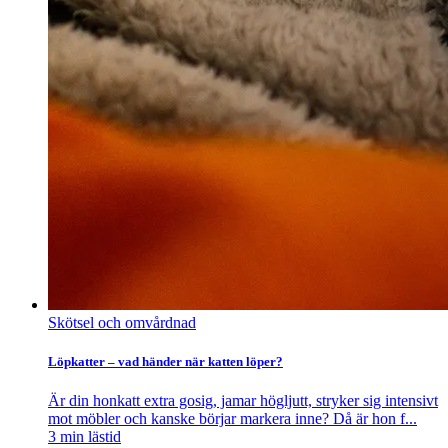
Skötsel och omvårdnad
Löpkatter – vad händer när katten löper?
Är din honkatt extra gosig, jamar högljutt, stryker sig intensivt
mot möbler och kanske börjar markera inne? Då är hon f...
3
min lästid