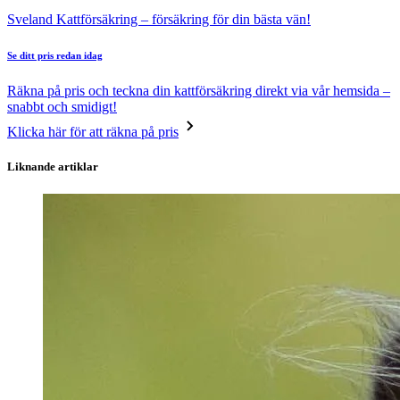
Sveland Kattförsäkring – försäkring för din bästa vän!
Se ditt pris redan idag
Räkna på pris och teckna din kattförsäkring direkt via vår hemsida –
snabbt och smidigt!
Klicka här för att räkna på pris
Liknande artiklar