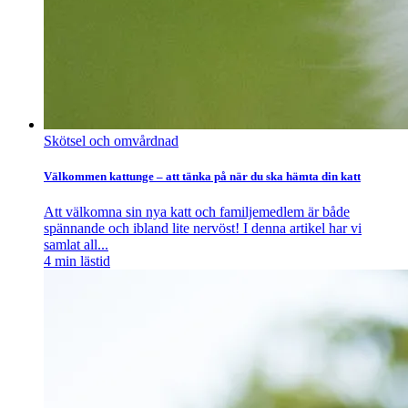
Skötsel och omvårdnad
Välkommen kattunge – att tänka på när du ska hämta din katt
Att välkomna sin nya katt och familjemedlem är både
spännande och ibland lite nervöst! I denna artikel har vi
samlat all...
4
min lästid