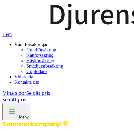
Hem
Våra försäkringar
Hundförsäkring
Kattförsäkring
Hästförsäkring
Smådjursförsäkring
Uppfödare
Vid skada
Kontakta oss
Mina sidor
Se ditt pris
Se ditt pris
Meny
Sommarkampanj!
💚