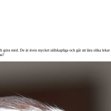
onor rabatt på
och göra med. De är även mycket sällskapliga och går att lära olika leka
ma?