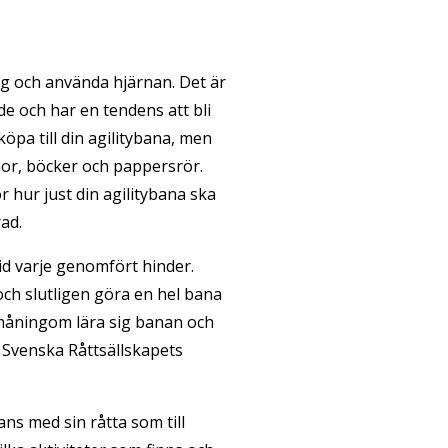
 sig och använda hjärnan. Det är
nde och har en tendens att bli
öpa till din agilitybana, men
or, böcker och pappersrör.
 hur just din agilitybana ska
ad.
id varje genomfört hinder.
och slutligen göra en hel bana
å småningom lära sig banan och
å Svenska Råttsällskapets
ans med sin råtta som till