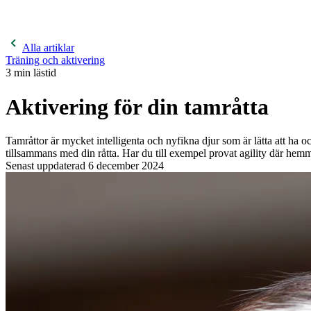
400 kronor rabatt på hund- och kattförsäkringar & 600 kr
hästförsäkringar. Ange kampanjkod
Sommar26.
Läs mer!
Alla artiklar
Träning och aktivering
3
min lästid
Aktivering för din tamråtta
Tamråttor är mycket intelligenta och nyfikna djur som är lätta att ha 
tillsammans med din råtta. Har du till exempel provat agility där hem
Senast uppdaterad
6 december 2024