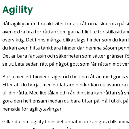
Agility
Råttagility är en bra aktivitet för att råttorna ska röra på
även extra bra för råttan som gärna blir lite för stillasitta
överviktig. Det finns många olika slags hinder som du kan k
du kan även hitta tänkbara hinder där hemma såsom penn
Det är bara fantasin och säkerheten som sätter gränser för
se ut. Leta sedan rätt på något gott som får råttan motiver
Börja med ett hinder i taget och belöna råttan med godis v
Efter att du börjat med ett lättare hinder kan du avancera 
till din råtta. Med lite tålamod från din sida kan råttan s
göra den helt ensam medan du bara tittar på. Håll utkik p
hemsida för agilitytävlingar.
Gillar du inte agility finns det annat man kan göra tillsamm