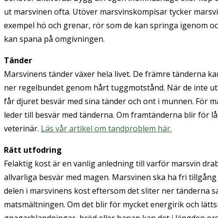
ut marsvinen ofta. Utöver marsvinskompisar tycker marsvin
exempel hö och grenar, rör som de kan springa igenom och
kan spana på omgivningen.
Tänder
Marsvinens tänder växer hela livet. De främre tänderna kan 
ner regelbundet genom hårt tuggmotstånd. När de inte utsätt
får djuret besvär med sina tänder och ont i munnen. För ma
leder till besvär med tänderna. Om framtänderna blir för l
veterinär.
Läs vår artikel om tandproblem här.
Rätt utfodring
Felaktig kost är en vanlig anledning till varför marsvin dr
allvarliga besvär med magen. Marsvinen ska ha fri tillgång t
delen i marsvinens kost eftersom det sliter ner tänderna s
matsmältningen. Om det blir för mycket energirik och lätt
gnagarblandningar, bröd eller banan kan det i längden orsa