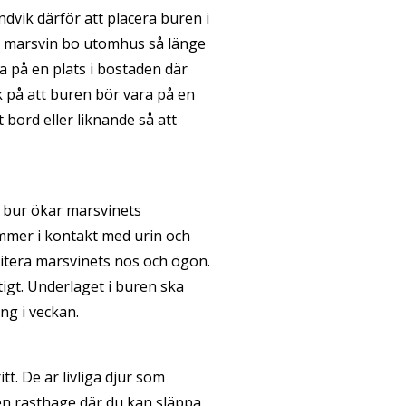
Undvik därför att placera buren i
n marsvin bo utomhus så länge
 på en plats i bostaden där
k på att buren bör vara på en
t bord eller liknande så att
d bur ökar marsvinets
ommer i kontakt med urin och
rritera marsvinets nos och ögon.
igt. Underlaget i buren ska
ng i veckan.
t. De är livliga djur som
en rasthage där du kan släppa