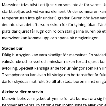
Marsvinet trivs bäst i ett ljust rum som inte är för varmt. 
starkt solljus och vid varma element. Under sommaren ka
temperaturen inte går under 0 grader. Buren bör även vara
det inte drar, det eftersom risken för förkylning ökar. Tän
plats där djuret får lugn och ro och ställ gärna buren på et
marsvinet kan komma upp och spana på omgivningen.
Städad bur
Dålig burhygien kan vara skadligt för marsvinet. En städa
välmående och trivsel och minskar risken för att djuret k
avföring. Speciellt känsliga är de för urinångor som kan i
Trampdynorna kan även bli såriga om bottenströet är fukt
därför skyddas mot fukt. Se till att städa buren minst en gå
Aktivera ditt marsvin
Marsvin behöver mycket utrymme för att kunna röra sig frit
behöver aktiveras. Bygg din egen inomhushage eller köp 