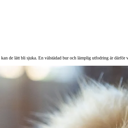
onor rabatt på
an de lätt bli sjuka. En välstädad bur och lämplig utfodring är därför v