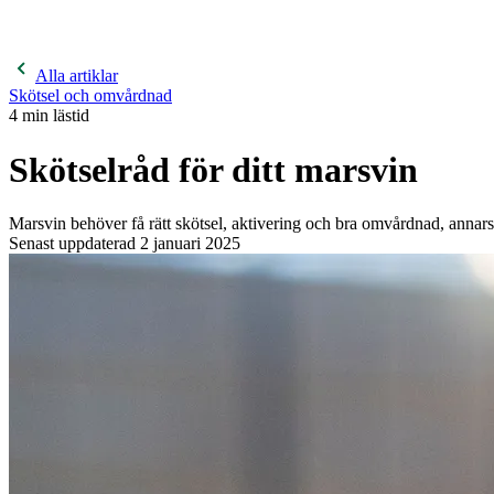
400 kronor rabatt på hund- och kattförsäkringar & 600 kr
hästförsäkringar. Ange kampanjkod
Sommar26.
Läs mer!
Alla artiklar
Skötsel och omvårdnad
4
min lästid
Skötselråd för ditt marsvin
Marsvin behöver få rätt skötsel, aktivering och bra omvårdnad, annars k
Senast uppdaterad
2 januari 2025