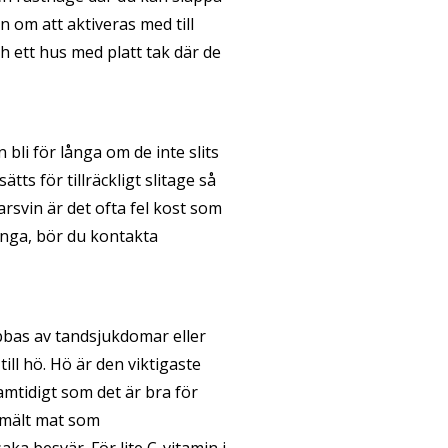
 om att aktiveras med till
 ett hus med platt tak där de
bli för långa om de inte slits
s för tillräckligt slitage så
rsvin är det ofta fel kost som
ånga, bör du kontakta
abbas av tandsjukdomar eller
ill hö. Hö är den viktigaste
amtidigt som det är bra för
smält mat som
ka besvär. För lite C-vitamin i