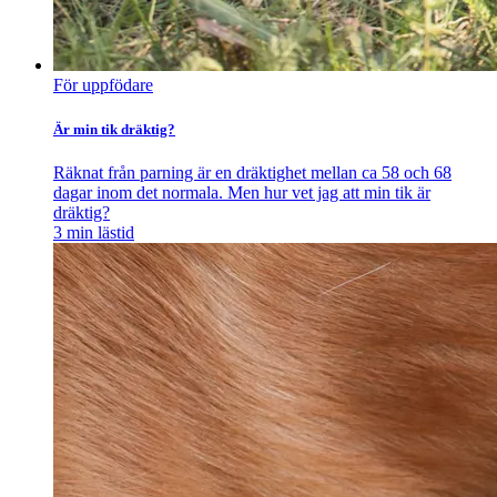
För uppfödare
Är min tik dräktig?
Räknat från parning är en dräktighet mellan ca 58 och 68
dagar inom det normala. Men hur vet jag att min tik är
dräktig?
3
min lästid