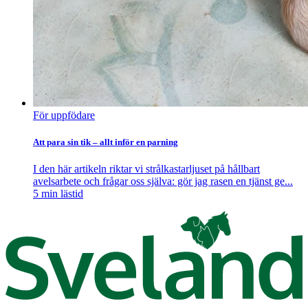
För uppfödare
Att para sin tik – allt inför en parning
I den här artikeln riktar vi strålkastarljuset på hållbart
avelsarbete och frågar oss själva: gör jag rasen en tjänst ge...
5
min lästid