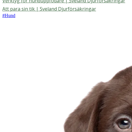
Verktyg för hunduppfödare | Sveland Djurförsäkringar
Att para sin tik | Sveland Djurförsäkringar
#
Hund