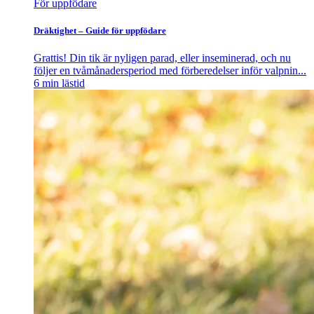
För uppfödare
Dräktighet – Guide för uppfödare
Grattis! Din tik är nyligen parad, eller inseminerad, och nu
följer en tvåmånadersperiod med förberedelser inför valpnin...
6
min lästid