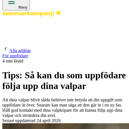
Meny
Sommarkampanj!
💚
400 kronor rabatt på hund- och kattförsäkringar & 600
kronor rabatt på hästförsäkringar. Ange kampanjkod
Sommar26.
Läs mer!
Alla artiklar
För uppfödare
4
min lästid
Tips: Så kan du som uppfödare
följa upp dina valpar
Att dina valpar blivit sålda behöver inte betyda att din uppgift som
uppfödare är över. Snarare kan man säga att den går in i en ny fas.
Håll god kontakt med dina valpköpare för att kunna följa upp dina
valpar och utvärdera din avel.
Senast uppdaterad
24 april 2026