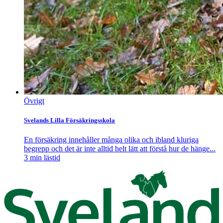
Övrigt
Svelands Lilla Försäkringsskola
En försäkring innehåller många olika och ibland kluriga
begrepp och det är inte alltid helt lätt att förstå hur de hänge...
3
min lästid