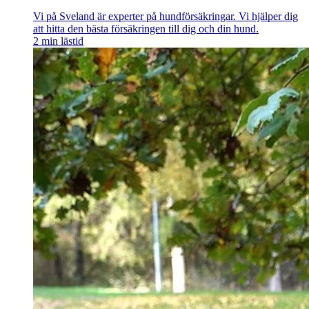
Vi på Sveland är experter på hundförsäkringar. Vi hjälper dig
att hitta den bästa försäkringen till dig och din hund.
2
min lästid