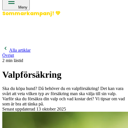
Meny
Sommarkampanj!
💚
400 kronor rabatt på hund- och kattförsäkringar & 600
kronor rabatt på hästförsäkringar. Ange kampanjkod
Sommar26.
Läs mer!
Alla artiklar
Övrigt
2
min lästid
Valpförsäkring
Ska du köpa hund? Då behöver du en valpförsäkring! Det kan vara
svårt att veta vilken typ av försäkring man ska välja till sin valp.
Varför ska du försäkra din valp och vad kostar det? Vi tipsar om vad
som är bra att tänka på.
Senast uppdaterad
13 oktober 2025