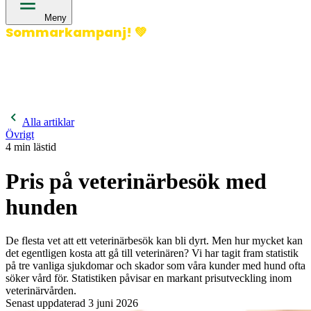
Meny
Sommarkampanj!
💚
400 kronor rabatt på hund- och kattförsäkringar & 600
kronor rabatt på hästförsäkringar. Ange kampanjkod
Sommar26.
Läs mer!
Alla artiklar
Övrigt
4
min lästid
Pris på veterinärbesök med
hunden
De flesta vet att ett veterinärbesök kan bli dyrt. Men hur mycket kan
det egentligen kosta att gå till veterinären? Vi har tagit fram statistik
på tre vanliga sjukdomar och skador som våra kunder med hund ofta
söker vård för. Statistiken påvisar en markant prisutveckling inom
veterinärvården.
Senast uppdaterad
3 juni 2026