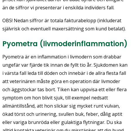
än de siffror vi presenterar i enskilda individers fall.
OBS! Nedan siffror är totala fakturabelopp (inkluderat
självrisk och eventuell maxersättning som kund betalat).
Pyometra (livmoderinflammation)
Pyometra är en inflammation i livmodern som drabbar
ungefär var fjärde tik innan de fyllt tio år. Sjukdomen kan
i värsta fall leda till döden och innebär i de allra flesta fall
att veterinären måste göra en operation där livmoder
och äggstockar tas bort. Tiken kan uppvisa ett eller flera
symptom om hon blivit sjuk, till exempel nedsatt
allmäntillstånd, att hon slickar sig mycket runt vulvan,
ökad törst och urinering, svullen buk, feber, dålig aptit
eller variga brunröda eller gulaktiga flytningar. Du ska
alltid kontakta veterinär om du misstänker att din hund