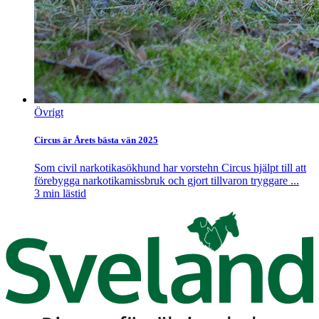
Övrigt
Circus är Årets bästa vän 2025
Som civil narkotikasökhund har vorstehn Circus hjälpt till att
förebygga narkotikamissbruk och gjort tillvaron tryggare ...
3
min lästid