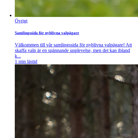
Övrigt
Samlingssida för nyblivna valpägare
Välkommen till vår samlingssida för nyblivna valpägare! Att
skaffa valp är en spännande upplevelse, men det kan ibland
k...
1
min lästid