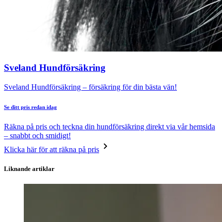
Sveland Hundförsäkring
Sveland Hundförsäkring – försäkring för din bästa vän!
Se ditt pris redan idag
Räkna på pris och teckna din hundförsäkring direkt via vår hemsida
– snabbt och smidigt!
Klicka här för att räkna på pris
Liknande artiklar