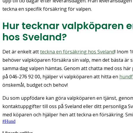
upp till tio dagar efter leveransdagen. Från leveransdagen
teckna en specifik försäkring för valpen.
Hur tecknar valpköparen e
hos Sveland?
Det är enkelt att
teckna en försäkring hos Sveland
! Inom 
behöver valpköparen försäkra sin valp, men det bästa är s
samma dag valpen hämtas. Genom att chatta med oss här
på 046-276 92 00, hjälper vi valpköparen att hitta en
hundf
önskemål, budget och behov!
Du som uppfödare kan göra valpköparen en tjänst, genom 
kontaktuppgifter till oss på Sveland eller ditt personliga 
med köparen och hjälper hen att teckna en försäkring. Smi
#
Hund
Liknande artiklar