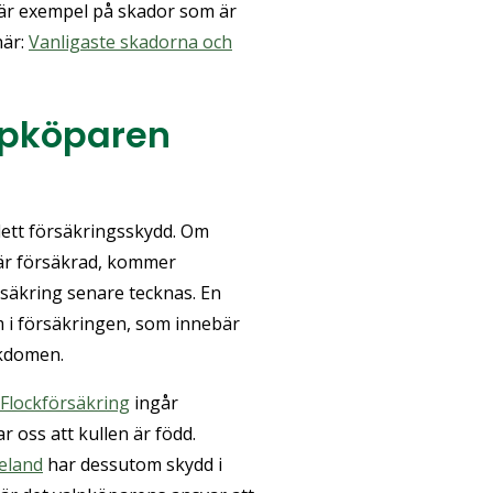
r är exempel på skador som är
här:
Vanligaste skadorna och
alpköparen
plett försäkringsskydd. Om
 är försäkrad, kommer
rsäkring senare tecknas. En
m i försäkringen, som innebär
ukdomen.
 Flockförsäkring
ingår
 oss att kullen är född.
veland
har dessutom skydd i