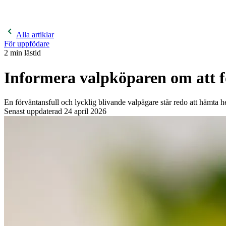
400 kronor rabatt på hund- och kattförsäkringar & 600 kr
hästförsäkringar. Ange kampanjkod
Sommar26.
Läs mer!
Alla artiklar
För uppfödare
2
min lästid
Informera valpköparen om att f
En förväntansfull och lycklig blivande valpägare står redo att hämta 
Senast uppdaterad
24 april 2026