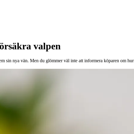
onor rabatt på
örsäkra valpen
hem sin nya vän. Men du glömmer väl inte att informera köparen om hur v