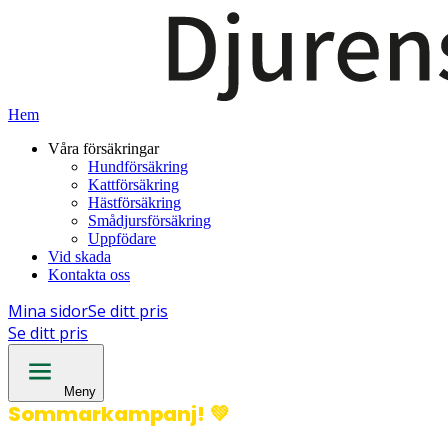
Hem
Våra försäkringar
Hundförsäkring
Kattförsäkring
Hästförsäkring
Smådjursförsäkring
Uppfödare
Vid skada
Kontakta oss
Mina sidor
Se ditt pris
Se ditt pris
Meny
Sommarkampanj!
💚