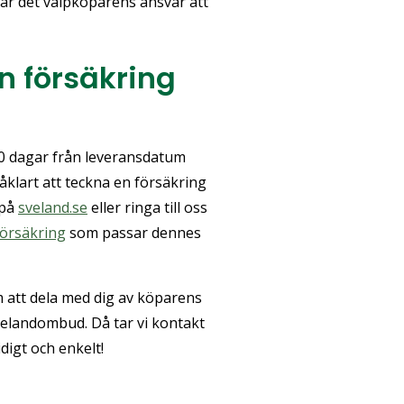
 är det valpköparens ansvar att
n försäkring
10 dagar från leveransdatum
åklart att teckna en försäkring
 på
sveland.se
eller ringa till oss
örsäkring
som passar dennes
att dela med dig av köparens
Svelandombud. Då tar vi kontakt
digt och enkelt!