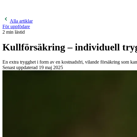
400 kronor rabatt på hund- och kattförsäkringar & 600 kr
hästförsäkringar. Ange kampanjkod
Sommar26.
Läs mer!
Alla artiklar
För uppfödare
2
min lästid
Kullförsäkring – individuell try
En extra trygghet i form av en kostnadsfri, vilande försäkring som kan
Senast uppdaterad
19 maj 2025