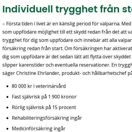
Individuell trygghet från s
– Första tiden i livet är en känslig period för valparna. Me
som uppfödare möjlighet till ett skydd redan från det att v
trygghet för dig som uppfödare och innebär att alla valpar
försäkring redan från start. Om försäkringen har aktiverat
dig som uppfödare är det sedan lätt att flytta över skyddet
slipper karenstider och eventuella reservationer. En trygg
säger Christine Ehrlander, produkt- och hållbarhetschef p
80 000 kr i veterinärvård
Fast självrisk på 1 900 kronor
Rörlig självrisk på 15 procent
Rehabiliteringsförsäkring ingår
Medicinförsäkring ingår