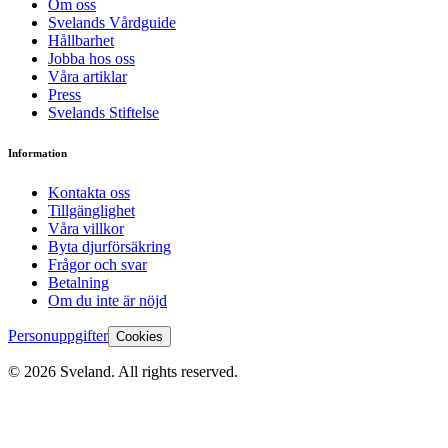
Om oss
Svelands Vårdguide
Hållbarhet
Jobba hos oss
Våra artiklar
Press
Svelands Stiftelse
Information
Kontakta oss
Tillgänglighet
Våra villkor
Byta djurförsäkring
Frågor och svar
Betalning
Om du inte är nöjd
Personuppgifter
Cookies
©
2026
Sveland. All rights reserved.