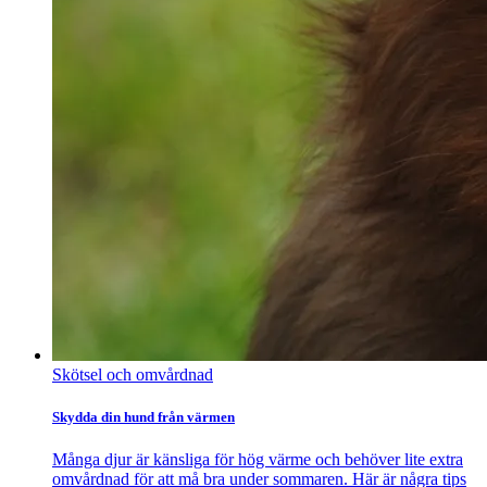
Skötsel och omvårdnad
Skydda din hund från värmen
Många djur är känsliga för hög värme och behöver lite extra
omvårdnad för att må bra under sommaren. Här är några tips