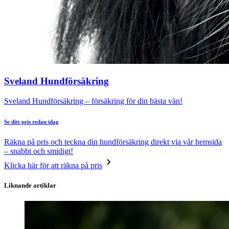
Sveland Hundförsäkring
Sveland Hundförsäkring – försäkring för din bästa vän!
Se ditt pris redan idag
Räkna på pris och teckna din hundförsäkring direkt via vår hemsida
– snabbt och smidigt!
Klicka här för att räkna på pris
Liknande artiklar