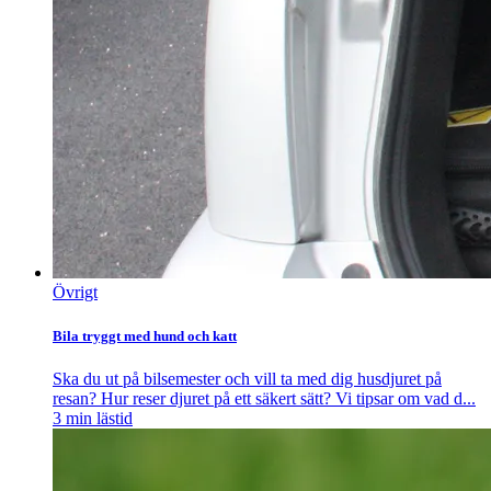
Övrigt
Bila tryggt med hund och katt
Ska du ut på bilsemester och vill ta med dig husdjuret på
resan? Hur reser djuret på ett säkert sätt? Vi tipsar om vad d...
3
min lästid