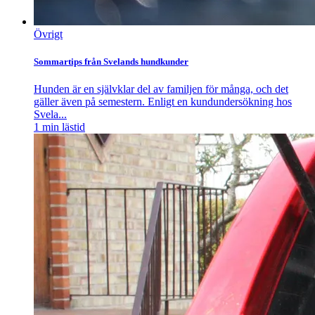
Övrigt
Sommartips från Svelands hundkunder
Hunden är en självklar del av familjen för många, och det
gäller även på semestern. Enligt en kundundersökning hos
Svela...
1
min lästid