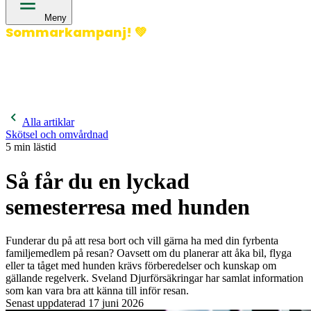
Meny
Sommarkampanj!
💚
400 kronor rabatt på hund- och kattförsäkringar & 600
kronor rabatt på hästförsäkringar. Ange kampanjkod
Sommar26.
Läs mer!
Alla artiklar
Skötsel och omvårdnad
5
min lästid
Så får du en lyckad
semesterresa med hunden
Funderar du på att resa bort och vill gärna ha med din fyrbenta
familjemedlem på resan? Oavsett om du planerar att åka bil, flyga
eller ta tåget med hunden krävs förberedelser och kunskap om
gällande regelverk. Sveland Djurförsäkringar har samlat information
som kan vara bra att känna till inför resan.
Senast uppdaterad
17 juni 2026