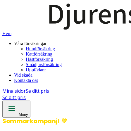
Hem
Våra försäkringar
Hundförsäkring
Kattförsäkring
Hästförsäkring
Smådjursförsäkring
Uppfödare
Vid skada
Kontakta oss
Mina sidor
Se ditt pris
Se ditt pris
Meny
Sommarkampanj!
💚