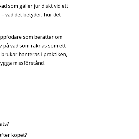
d som gäller juridiskt vid ett
– vad det betyder, hur det
g uppfödare som berättar om
iv på vad som räknas som ett
 brukar hanteras i praktiken,
bygga missförstånd.
ats?
fter köpet?