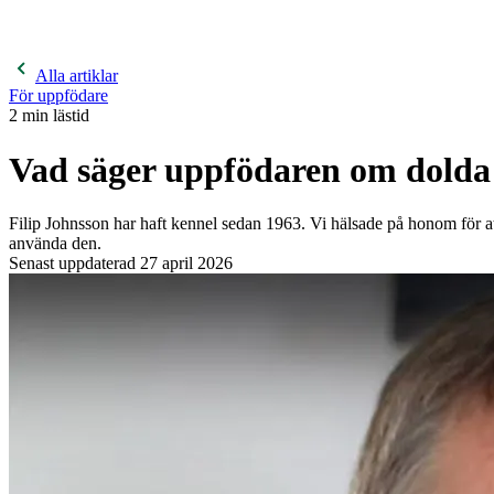
400 kronor rabatt på hund- och kattförsäkringar & 600 kr
hästförsäkringar. Ange kampanjkod
Sommar26.
Läs mer!
Alla artiklar
För uppfödare
2
min lästid
Vad säger uppfödaren om dolda 
Filip Johnsson har haft kennel sedan 1963. Vi hälsade på honom för att
använda den.
Senast uppdaterad
27 april 2026