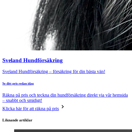
Sveland Hundförsäkring
Sveland Hundförsäkring – försäkring för din bästa vän!
Se ditt pris redan idag
Räkna på pris och teckna din hundförsäkring direkt via vår hemsida
– snabbt och smidigt!
Klicka här för att räkna på pris
Liknande artiklar