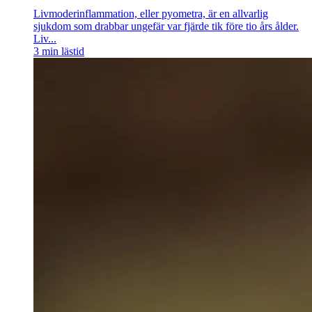
Livmoderinflammation, eller pyometra, är en allvarlig
sjukdom som drabbar ungefär var fjärde tik före tio års ålder.
Liv...
3
min lästid