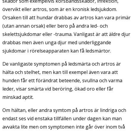
skador som exempelvis korsbandsskador, infektion,
övervikt eller artros, som är en kronisk ledsjukdom.
Orsaken till att hundar drabbas av artros kan vara primär
(utan annan orsak) eller bero på andra led- och
skelettsjukdomar eller -trauma. Vanligast är att äldre djur
drabbas men även unga djur med underliggande
sjukdomar i rörelseapparaten kan få ledsmärtor.
De vanligaste symptomen på ledsmärta och artros är
hälta och stelhet, men kan till exempel även vara att
hunden får ett förändrat beteende, svullna och varma
leder, visar smärta vid beröring, ökad oro eller får
minskad aptit.
Om hältan, eller andra symtom på artros är lindriga och
endast ses vid enstaka tillfällen under dagen kan man
avvakta lite men om symptomen inte går över inom två