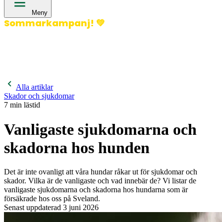
Meny
Sommarkampanj!
💚
400 kronor rabatt på hund- och kattförsäkringar & 600
kronor rabatt på hästförsäkringar. Ange kampanjkod
Sommar26.
Läs mer!
Alla artiklar
Skador och sjukdomar
7
min lästid
Vanligaste sjukdomarna och
skadorna hos hunden
Det är inte ovanligt att våra hundar råkar ut för sjukdomar och
skador. Vilka är de vanligaste och vad innebär de? Vi listar de
vanligaste sjukdomarna och skadorna hos hundarna som är
försäkrade hos oss på Sveland.
Senast uppdaterad
3 juni 2026