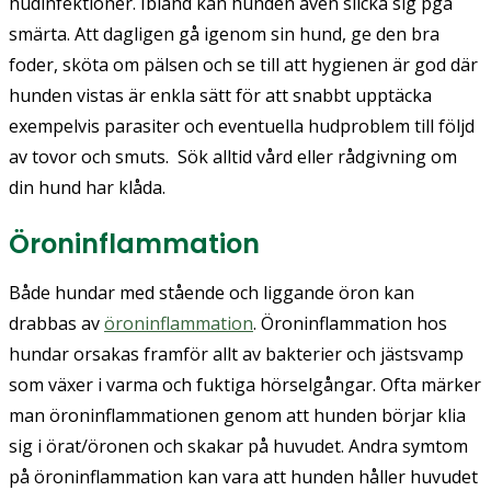
hudinfektioner. Ibland kan hunden även slicka sig pga
smärta. Att dagligen gå igenom sin hund, ge den bra
foder, sköta om pälsen och se till att hygienen är god där
hunden vistas är enkla sätt för att snabbt upptäcka
exempelvis parasiter och eventuella hudproblem till följd
av tovor och smuts. Sök alltid vård eller rådgivning om
din hund har klåda.
Öroninflammation
Både hundar med stående och liggande öron kan
drabbas av
öroninflammation
. Öroninflammation hos
hundar orsakas framför allt av bakterier och jästsvamp
som växer i varma och fuktiga hörselgångar. Ofta märker
man öroninflammationen genom att hunden börjar klia
sig i örat/öronen och skakar på huvudet. Andra symtom
på öroninflammation kan vara att hunden håller huvudet