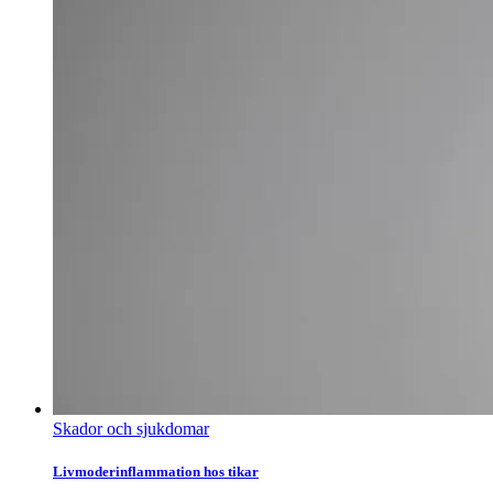
Skador och sjukdomar
Livmoderinflammation hos tikar