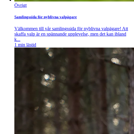
Övrigt
Samlingssida för nyblivna valpägare
Välkommen till vår samlingssida för nyblivna valpägare! Att
skaffa valp är en spännande upplevelse, men det kan ibland
k...
1
min lästid