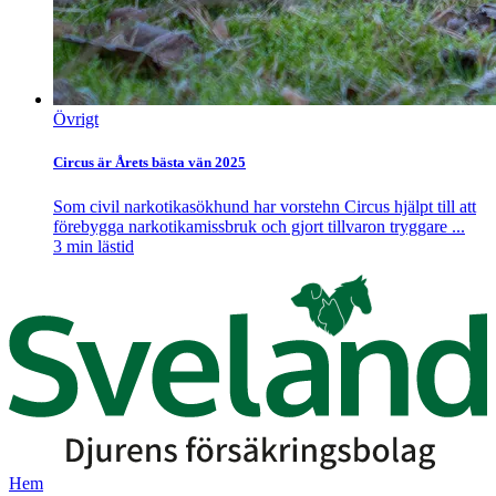
Övrigt
Circus är Årets bästa vän 2025
Som civil narkotikasökhund har vorstehn Circus hjälpt till att
förebygga narkotikamissbruk och gjort tillvaron tryggare ...
3
min lästid
Hem