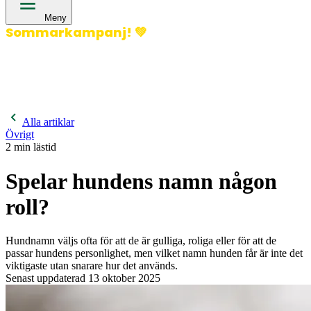
Meny
Sommarkampanj!
💚
400 kronor rabatt på hund- och kattförsäkringar & 600
kronor rabatt på hästförsäkringar. Ange kampanjkod
Sommar26.
Läs mer!
Alla artiklar
Övrigt
2
min lästid
Spelar hundens namn någon
roll?
Hundnamn väljs ofta för att de är gulliga, roliga eller för att de
passar hundens personlighet, men vilket namn hunden får är inte det
viktigaste utan snarare hur det används.
Senast uppdaterad
13 oktober 2025