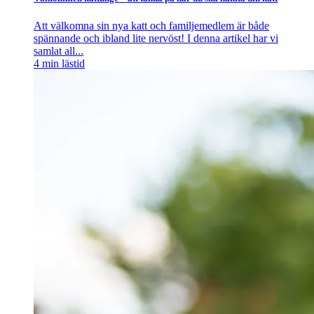
Att välkomna sin nya katt och familjemedlem är både
spännande och ibland lite nervöst! I denna artikel har vi
samlat all...
4
min lästid