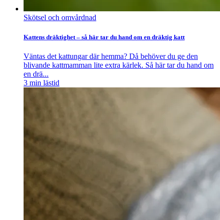
Skötsel och omvårdnad
Kattens dräktighet – så här tar du hand om en dräktig katt
Väntas det kattungar där hemma? Då behöver du ge den
blivande kattmamman lite extra kärlek. Så här tar du hand om
en drä...
3
min lästid