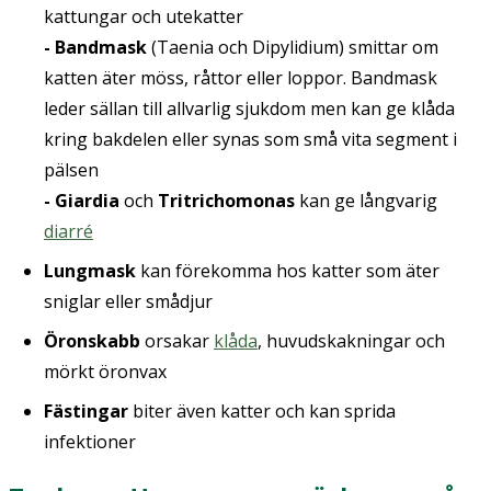
kattungar och utekatter
- Bandmask
(Taenia och Dipylidium) smittar om
katten äter möss, råttor eller loppor. Bandmask
leder sällan till allvarlig sjukdom men kan ge klåda
kring bakdelen eller synas som små vita segment i
pälsen
- Giardia
och
Tritrichomonas
kan ge långvarig
diarré
Lungmask
kan förekomma hos katter som äter
sniglar eller smådjur
Öronskabb
orsakar
klåda
, huvudskakningar och
mörkt öronvax
Fästingar
biter även katter och kan sprida
infektioner