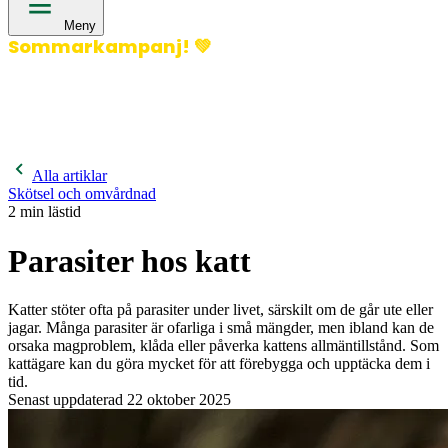
Meny
Sommarkampanj!
💚
400 kronor rabatt på hund- och kattförsäkringar & 600
kronor rabatt på hästförsäkringar. Ange kampanjkod
Sommar26.
Läs mer!
Alla artiklar
Skötsel och omvårdnad
2
min lästid
Parasiter hos katt
Katter stöter ofta på parasiter under livet, särskilt om de går ute eller
jagar. Många parasiter är ofarliga i små mängder, men ibland kan de
orsaka magproblem, klåda eller påverka kattens allmäntillstånd. Som
kattägare kan du göra mycket för att förebygga och upptäcka dem i
tid.
Senast uppdaterad
22 oktober 2025