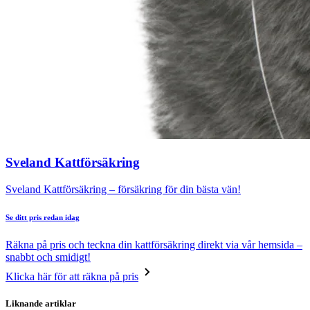
Sveland Kattförsäkring
Sveland Kattförsäkring – försäkring för din bästa vän!
Se ditt pris redan idag
Räkna på pris och teckna din kattförsäkring direkt via vår hemsida –
snabbt och smidigt!
Klicka här för att räkna på pris
Liknande artiklar