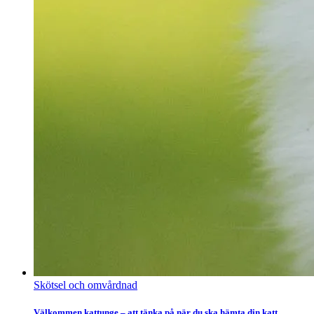
Skötsel och omvårdnad
Välkommen kattunge – att tänka på när du ska hämta din katt