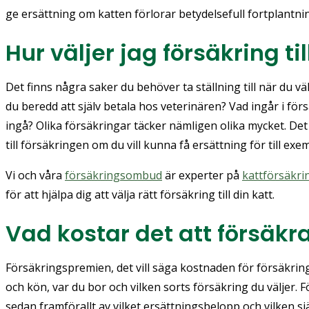
ge ersättning om katten förlorar betydelsefull fortplant
Hur väljer jag försäkring ti
Det finns några saker du behöver ta ställning till när du vä
du beredd att själv betala hos veterinären? Vad ingår i förs
ingå? Olika försäkringar täcker nämligen olika mycket. Det g
till försäkringen om du vill kunna få ersättning för till ex
Vi och våra
försäkringsombud
är experter på
kattförsäkri
för att hjälpa dig att välja rätt försäkring till din katt.
Vad kostar det att försäkra
Försäkringspremien, det vill säga kostnaden för försäkrin
och kön, var du bor och vilken sorts försäkring du väljer
sedan framförallt av vilket ersättningsbelopp och vilken själ