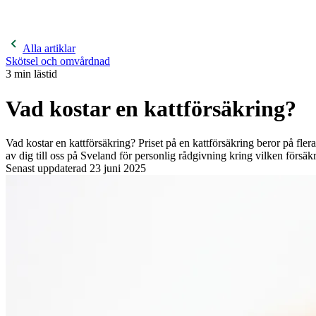
400 kronor rabatt på hund- och kattförsäkringar & 600 kr
hästförsäkringar. Ange kampanjkod
Sommar26.
Läs mer!
Alla artiklar
Skötsel och omvårdnad
3
min lästid
Vad kostar en kattförsäkring?
Vad kostar en kattförsäkring? Priset på en kattförsäkring beror på fle
av dig till oss på Sveland för personlig rådgivning kring vilken försäk
Senast uppdaterad
23 juni 2025