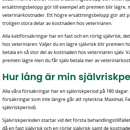
ersättningsbelopp gör till exempel att premien blir lägre, 
veterinärkostnader. Ett högre ersättningsbelopp gör att 
troligen stora delar av kostnaden hos veterinären.
Alla kattförsäkringar har en fast och en rörlig självrisk, de
hos veterinären. Väljer du en lägre självrisk blir premien
betala en så stor del av kostnaden hos veterinären själv. Vä
premien lägre men du får själv betala mer av veterinärko
Hur lång är min självriskp
Alla våra försäkringar har en självriskperiod på 180 dagar
försäkringar som inte längre går att nyteckna: Maximal, Fa
självriskperiod).
Självriskperioden startar vid det första behandlingstillfäll
då en fast självrisk och en rörlig självrisk samt de kostnad