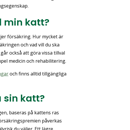
ningsegenskap.
ll min katt?
ljer försäkring. Hur mycket är
äkringen och vad vill du ska
år också att göra vissa tillval
empel medicin och rehabilitering.
ngar
och finns alltid tillgängliga
 sin katt?
gen, baseras på kattens ras
. Försäkringspremien påverkas
vrisk du väljer. Ett lägre