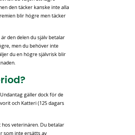
men den täcker kanske inte alla
premien blir högre men täcker
t är den delen du själv betalar
 högre, men du behöver inte
ljer du en högre självrisk blir
stnaden.
eriod?
. Undantag gäller dock för de
vorit och Katteri (125 dagars
et hos veterinären. Du betalar
er som inte ersätts av