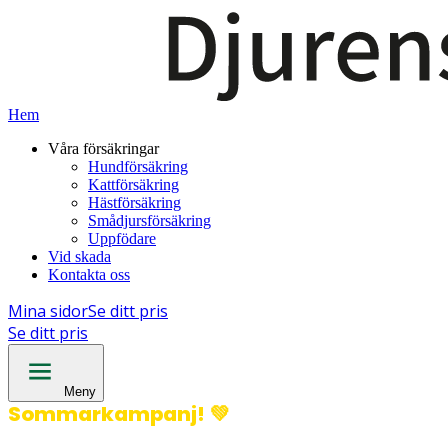
Hem
Våra försäkringar
Hundförsäkring
Kattförsäkring
Hästförsäkring
Smådjursförsäkring
Uppfödare
Vid skada
Kontakta oss
Mina sidor
Se ditt pris
Se ditt pris
Meny
Sommarkampanj!
💚