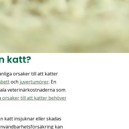
n katt?
nliga orsaker till att katter
bett
och
juvertumörer
. En
etala veterinärkostnaderna som
orsaker till att katter behöver
in katt insjuknar eller skadas
n användbarhetsförsäkring kan