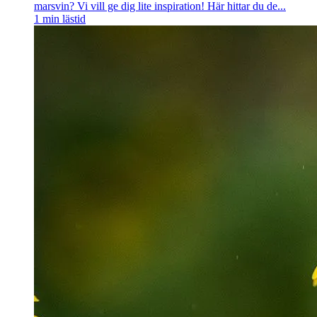
marsvin? Vi vill ge dig lite inspiration! Här hittar du de...
1
min lästid