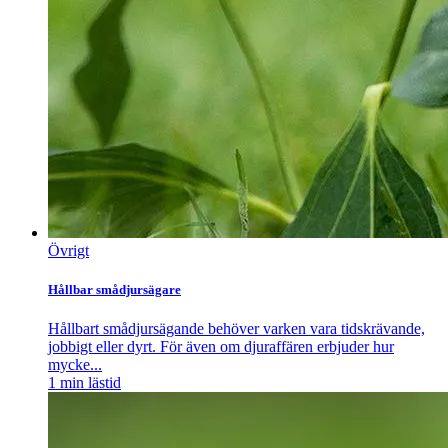
Övrigt
Hållbar smådjursägare
Hållbart smådjursägande behöver varken vara tidskrävande,
jobbigt eller dyrt. För även om djuraffären erbjuder hur
mycke...
1
min lästid