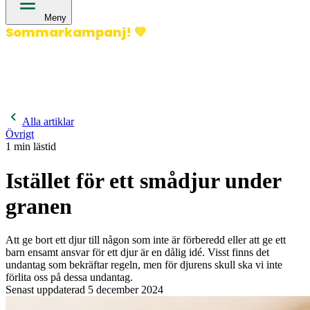
Meny
Sommarkampanj!
💚
400 kronor rabatt på hund- och kattförsäkringar & 600
kronor rabatt på hästförsäkringar. Ange kampanjkod
Sommar26.
Läs mer!
Alla artiklar
Övrigt
1
min lästid
Istället för ett smådjur under
granen
Att ge bort ett djur till någon som inte är förberedd eller att ge ett
barn ensamt ansvar för ett djur är en dålig idé. Visst finns det
undantag som bekräftar regeln, men för djurens skull ska vi inte
förlita oss på dessa undantag.
Senast uppdaterad
5 december 2024