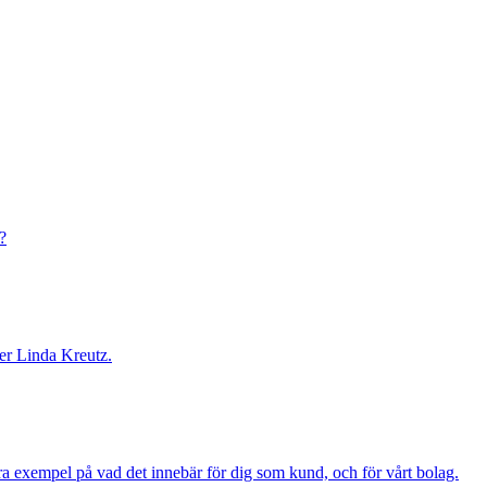
?
ker Linda Kreutz.
ra exempel på vad det innebär för dig som kund, och för vårt bolag.