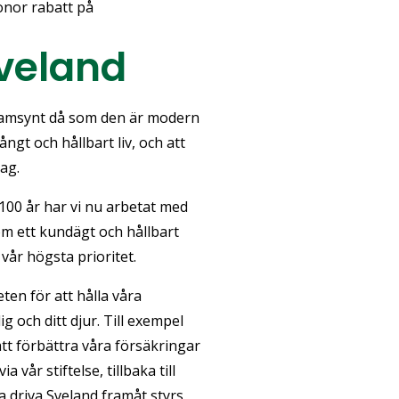
onor rabatt på
Sveland
ramsynt då som den är modern
ångt och hållbart liv, och att
ag.
100 år har vi nu arbetat med
om ett kundägt och hållbart
 vår högsta prioritet.
eten för att hålla våra
 och ditt djur. Till exempel
t förbättra våra försäkringar
 vår stiftelse, tillbaka till
a driva Sveland framåt styrs