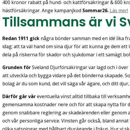
400 kronor rabatt på hund- och kattförsäkringar & 600 kr
hästförsäkringar. Ange kampanjkod
Sommar26.
Läs mer!
Tillsammans är vi 
Redan 1911 gick
några bönder samman med en idé lika f
idag; att ta väl hand om sina djur för att kunna ge dem ett l
dela på riskerna för skador och sjukdomar i ett samägt bol
Grunden för
Sveland Djurförsäkringar var lagd och i över 
att utveckla och bygga vidare på det bönderna skapade. S
bolag är du som kund, det vill säga vår ägare, och ditt djur,
Därför går vår
eventuella vinst alltid tillbaka till verksamh
gemensamma kostnader nere och för att skapa nytta för dig
genom snabbare reglering av skadeärenden eller genom at
och vår personliga service. Vinsten går också, bland annat via
olika satsningar med hållbart djurägande i fokus. Hur vi sk