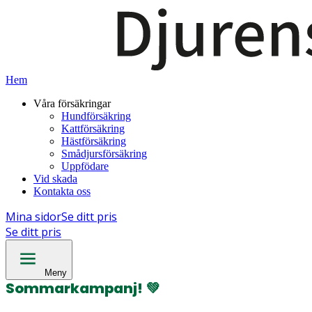
Hem
Våra försäkringar
Hundförsäkring
Kattförsäkring
Hästförsäkring
Smådjursförsäkring
Uppfödare
Vid skada
Kontakta oss
Mina sidor
Se ditt pris
Se ditt pris
Meny
Sommarkampanj!
💚