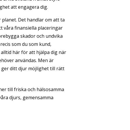
ghet att engagera dig.
 planet. Det handlar om att ta
tt våra finansiella placeringar
 förebygga skador och undvika
precis som du som kund,
ltid här för att hjälpa dig när
behöver användas. Men är
r ditt djur möjlighet till rätt
er till friska och hälsosamma
ch våra djurs, gemensamma