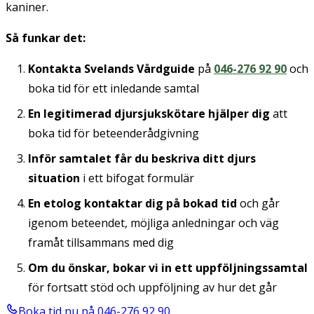
kaniner.
Så funkar det:
Kontakta Svelands Vårdguide
på
046-276 92 90
och
boka tid för ett inledande samtal
En legitimerad djursjukskötare hjälper dig
att
boka tid för beteenderådgivning
Inför samtalet får du beskriva ditt djurs
situation
i ett bifogat formulär
En etolog kontaktar dig på bokad tid
och går
igenom beteendet, möjliga anledningar och väg
framåt tillsammans med dig
Om du önskar, bokar vi in ett uppföljningssamtal
för fortsatt stöd och uppföljning av hur det går
Boka tid nu på 046-276 92 90