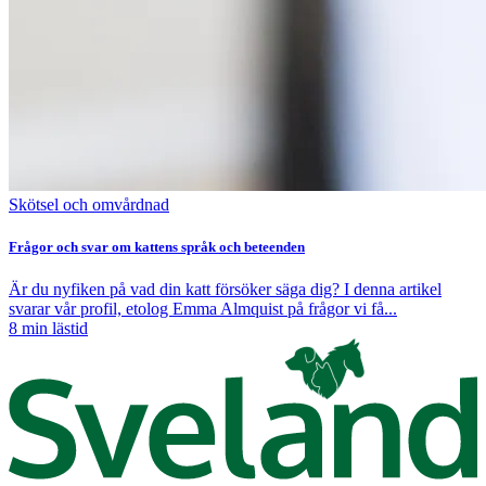
Skötsel och omvårdnad
Frågor och svar om kattens språk och beteenden
Är du nyfiken på vad din katt försöker säga dig? I denna artikel
svarar vår profil, etolog Emma Almquist på frågor vi få...
8
min lästid