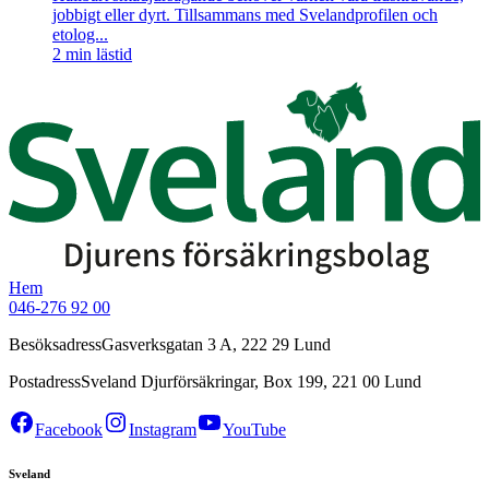
jobbigt eller dyrt. Tillsammans med Svelandprofilen och
etolog...
2
min lästid
Hem
046-276 92 00
Besöksadress
Gasverksgatan 3 A, 222 29 Lund
Postadress
Sveland Djurförsäkringar, Box 199, 221 00 Lund
Facebook
Instagram
YouTube
Sveland