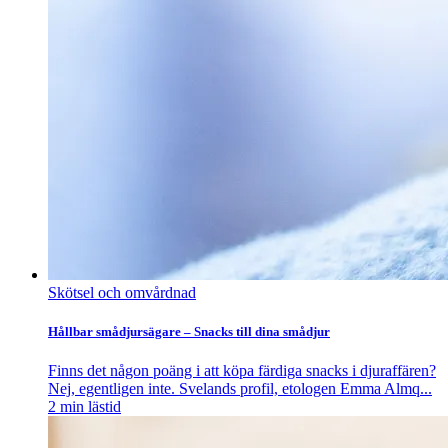
Skötsel och omvårdnad
Hållbar smådjursägare – Snacks till dina smådjur
Finns det någon poäng i att köpa färdiga snacks i djuraffären?
Nej, egentligen inte. Svelands profil, etologen Emma Almq...
2
min lästid