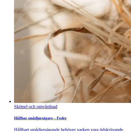
Skötsel och omvårdnad
Hållbar smådjursägare – Foder
Hållbart smådjursägande behöver varken vara tidskrävande,