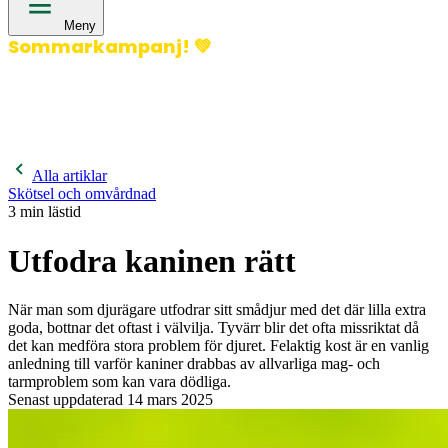
Meny
Sommarkampanj!
💚
400 kronor rabatt på hund- och kattförsäkringar & 600
kronor rabatt på hästförsäkringar. Ange kampanjkod
Sommar26.
Läs mer!
Alla artiklar
Skötsel och omvårdnad
3
min lästid
Utfodra kaninen rätt
När man som djurägare utfodrar sitt smådjur med det där lilla extra
goda, bottnar det oftast i välvilja. Tyvärr blir det ofta missriktat då
det kan medföra stora problem för djuret. Felaktig kost är en vanlig
anledning till varför kaniner drabbas av allvarliga mag- och
tarmproblem som kan vara dödliga.
Senast uppdaterad
14 mars 2025